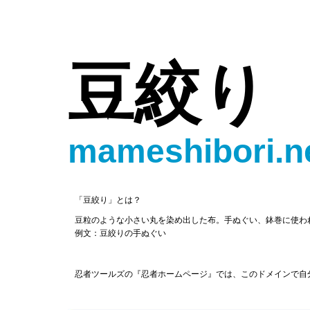
豆絞り
mameshibori.n
「豆絞り」とは？
豆粒のような小さい丸を染め出した布。手ぬぐい、鉢巻に使わ
例文：豆絞りの手ぬぐい
忍者ツールズの『忍者ホームページ』では、このドメインで自